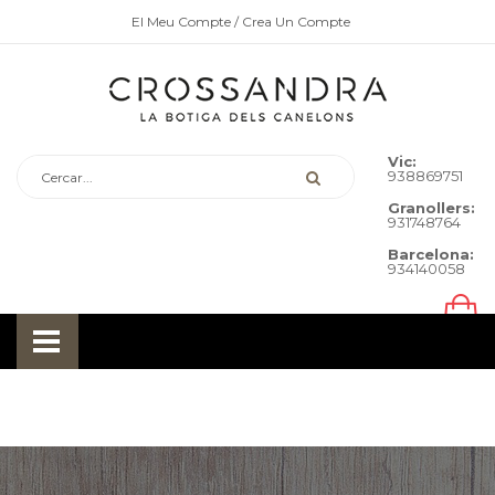
El Meu Compte
/ Crea Un Compte
Vic:
938869751
Granollers:
931748764
Barcelona:
934140058