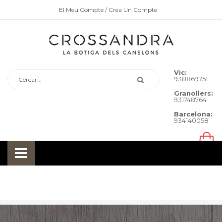
El Meu Compte
/ Crea Un Compte
Vic:
938869751
Granollers:
931748764
Barcelona:
934140058