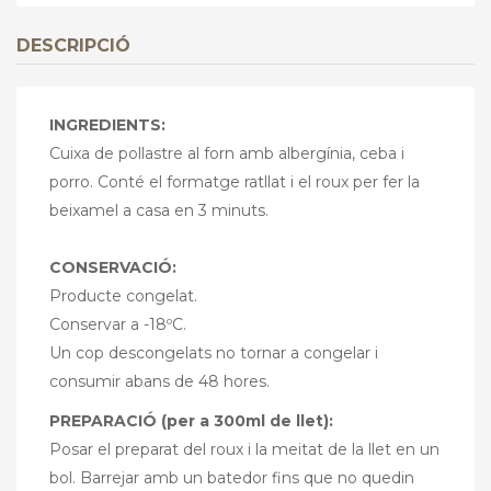
DESCRIPCIÓ
INGREDIENTS:
Cuixa de pollastre al forn amb albergínia, ceba i
porro. Conté el formatge ratllat i el
roux
per fer la
beixamel a casa en 3 minuts.
CONSERVACIÓ:
Producte congelat.
Conservar a -18ºC.
Un cop descongelats no tornar a congelar i
consumir abans de 48 hores.
PREPARACIÓ (per a 300ml de llet):
Posar el preparat del roux i la meitat de la llet en un
bol. Barrejar amb un batedor fins que no quedin