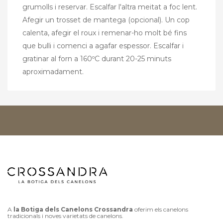
grumolls i reservar. Escalfar l'altra meitat a foc lent.
Afegir un trosset de mantega (opcional). Un cop
calenta, afegir el roux i remenar-ho molt bé fins
que bulli i comenci a agafar espessor. Escalfar i
gratinar al forn a 160ºC durant 20-25 minuts
aproximadament.
A
la Botiga dels Canelons Crossandra
oferim els canelons
tradicionals i noves varietats de canelons.