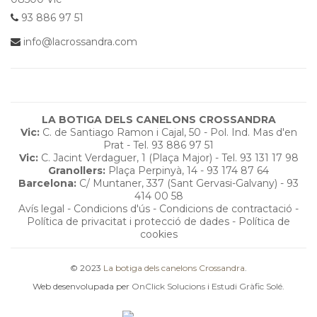
93 886 97 51
info@lacrossandra.com
LA BOTIGA DELS CANELONS CROSSANDRA
Vic:
C. de Santiago Ramon i Cajal, 50 - Pol. Ind. Mas d'en
Prat - Tel. 93 886 97 51
Vic:
C. Jacint Verdaguer, 1 (Plaça Major) - Tel. 93 131 17 98
Granollers:
Plaça Perpinyà, 14 - 93 174 87 64
Barcelona:
C/ Muntaner, 337 (Sant Gervasi-Galvany) - 93
414 00 58
Avís legal
-
Condicions d'ús
-
Condicions de contractació
-
Política de privacitat i protecció de dades
-
Política de
cookies
© 2023
La botiga dels canelons Crossandra
.
Web desenvolupada per
OnClick Solucions
i
Estudi Gràfic Solé
.